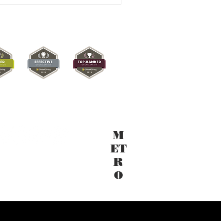
M
ET
R
O