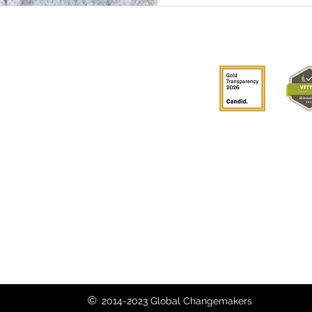
s
Get involved
Donate
Become a Global
Changemaker
Get latest updates
Conéctate con
nosotros
hablante de GCM
©
2014-2023 Global Changemakers